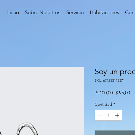
Inicio
Sobre Nosotros
Servicio
Habitaciones
Con
Soy un pro
SKU: 671253175371
Precio
Pr
 $ 100,00 
$ 95,00
d
of
Cantidad
*