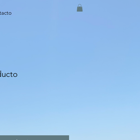
tacto
ducto
ecio
e
erta