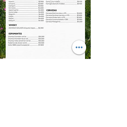
Hotel Boutique ili ili
iliilihotelboutique@gmail.com
Av de los trabajadores 4320, Mar del Plata.